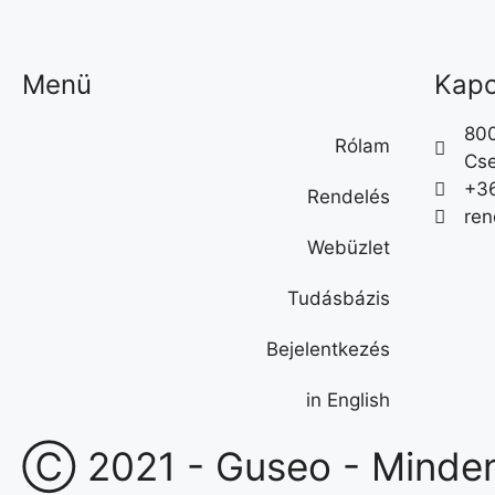
Menü
Kapc
800
Rólam
Cse
+3
Rendelés
ren
Webüzlet
Tudásbázis
Bejelentkezés
in English
Ⓒ 2021 - Guseo - Minden 