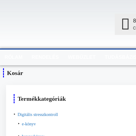
8
C
RÓLAM
RENDELÉS
WEBÜZLET
TUDÁSBÁZI
Kosár
Termékkategóriák
Digitális stresszkontroll
e-könyv