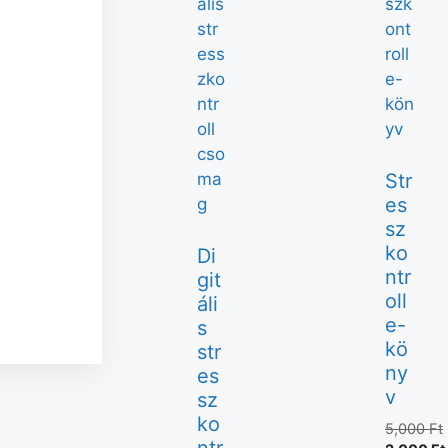
Str
es
sz
ko
Di
ntr
git
oll
áli
e-
s
kö
str
ny
es
v
sz
ko
5,000
Ft