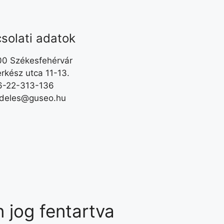
solati adatok
0 Székesfehérvár
rkész utca 11-13.
6-22-313-136
deles@guseo.hu
jog fentartva