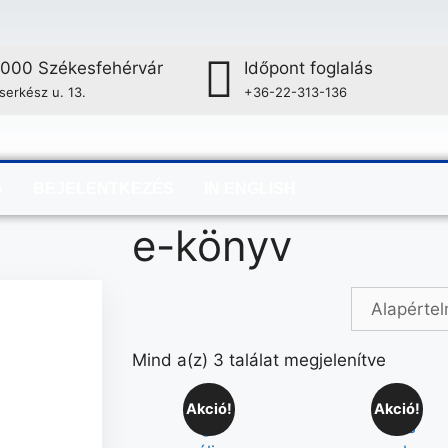
000 Székesfehérvár
Időpont foglalás
serkész u. 13.
+36-22-313-136
S
BEJELENTKEZÉS
IN ENGLISH
e-könyv
Mind a(z) 3 találat megjelenítve
Akció!
Akció!