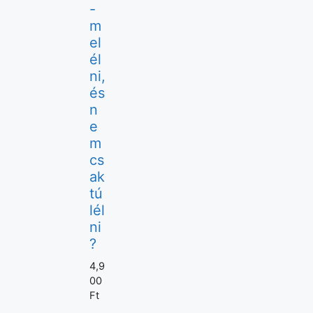
-
m
el
él
ni,
és
n
e
m
cs
ak
tú
lél
ni
?
4,9
00
Ft