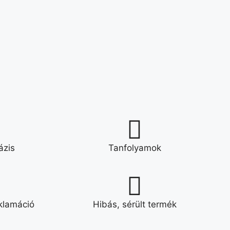
ázis
Tanfolyamok
klamáció
Hibás, sérült termék