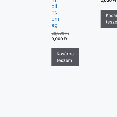
ntr
2,000
Ft
oll
cs
Kosá
om
tesz
ag
23,000
Ft
9,000
Ft
Kosárba
teszem