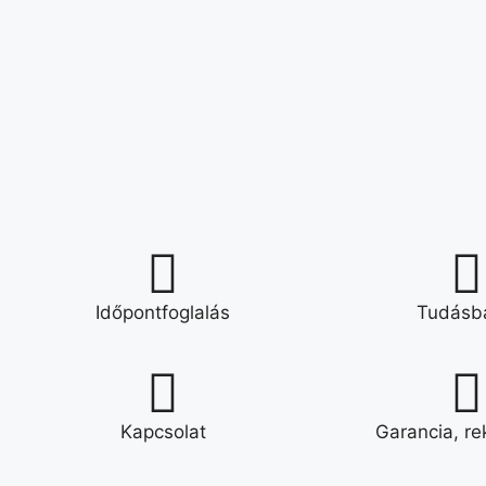
Időpontfoglalás
Tudásb
Kapcsolat
Garancia, re