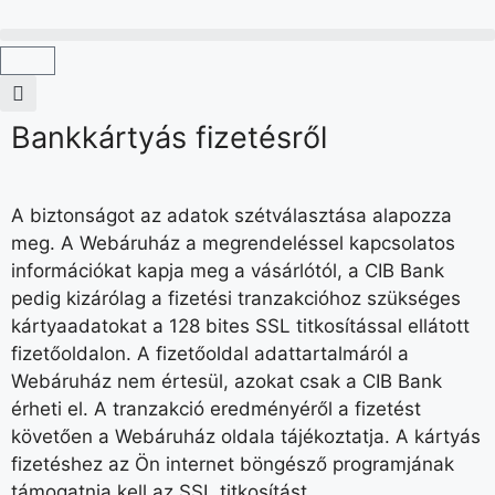
Bankkártyás fizetésről
A biztonságot az adatok szétválasztása alapozza
meg. A Webáruház a megrendeléssel kapcsolatos
információkat kapja meg a vásárlótól, a CIB Bank
pedig kizárólag a fizetési tranzakcióhoz szükséges
kártyaadatokat a 128 bites SSL titkosítással ellátott
fizetőoldalon. A fizetőoldal adattartalmáról a
Webáruház nem értesül, azokat csak a CIB Bank
érheti el. A tranzakció eredményéről a fizetést
követően a Webáruház oldala tájékoztatja. A kártyás
fizetéshez az Ön internet böngésző programjának
támogatnia kell az SSL titkosítást.