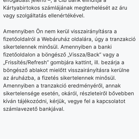
elfogadást jelenti –, a CIB Bank elindítja a
Kártyabirtokos számlájának megterhelését az áru
vagy szolgáltatás ellenértékével.
Amennyiben Ön nem kerül visszairányításra a
fizetőoldalról a Webáruház oldalára, úgy a tranzakció
sikertelennek minősül. Amennyiben a banki
fizetőoldalon a böngésző „Vissza/Back” vagy a
„Frissítés/Refresh” gombjára kattint, ill. bezárja a
böngésző ablakot mielőtt visszairányításra kerülne
az áruházba, a fizetés sikertelennek minősül.
Amennyiben a tranzakció eredményéről, annak
sikertelensége esetén, okáról, részleteiről bővebben
kíván tájékozódni, kérjük, vegye fel a kapcsolatot
számlavezető bankjával.