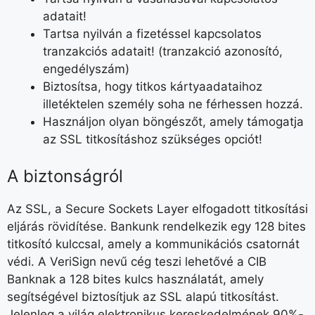
adatait!
Tartsa nyilván a fizetéssel kapcsolatos
tranzakciós adatait! (tranzakció azonosító,
engedélyszám)
Biztosítsa, hogy titkos kártyaadataihoz
illetéktelen személy soha ne férhessen hozzá.
Használjon olyan böngészőt, amely támogatja
az SSL titkosításhoz szükséges opciót!
A biztonságról
Az SSL, a Secure Sockets Layer elfogadott titkosítási
eljárás rövidítése. Bankunk rendelkezik egy 128 bites
titkosító kulccsal, amely a kommunikációs csatornát
védi. A VeriSign nevű cég teszi lehetővé a CIB
Banknak a 128 bites kulcs használatát, amely
segítségével biztosítjuk az SSL alapú titkosítást.
Jelenleg a világ elektronikus kereskedelmének 90%-