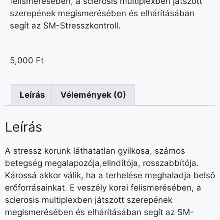
felismerésében, a sclerosis multiplexben játszott
szerepének megismerésében és elhárításában
segít az SM-Stresszkontroll.
5,000
Ft
Leírás
Vélemények (0)
Leírás
A stressz korunk láthatatlan gyilkosa, számos
betegség megalapozója,elindítója, rosszabbítója.
Károssá akkor válik, ha a terhelése meghaladja belső
erőforrásainkat. E veszély korai felismerésében, a
sclerosis multiplexben játszott szerepének
megismerésében és elhárításában segít az SM-