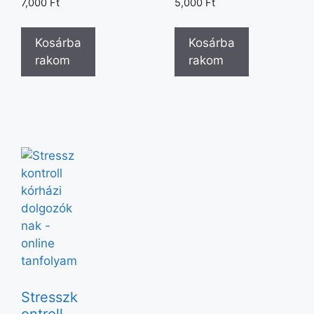
7,000
Ft
5,000
Ft
Kosárba
Kosárba
rakom
rakom
Stresszk