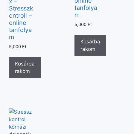
online
x –
tanfolya
Stresszk
m
ontroll –
online
5,000
Ft
tanfolya
m
Kosárba
5,000
Ft
rakom
Kosárba
rakom