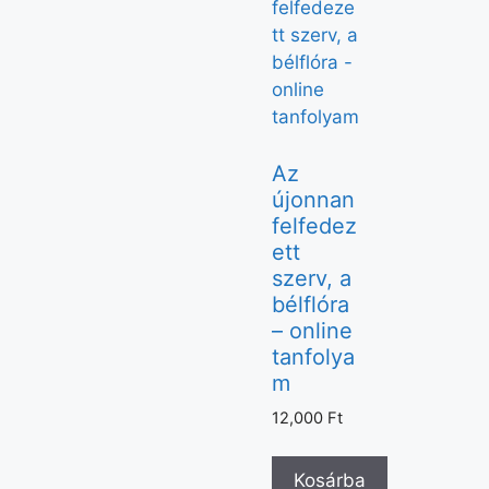
Az
újonnan
felfedez
ett
szerv, a
bélflóra
– online
tanfolya
m
12,000
Ft
Kosárba