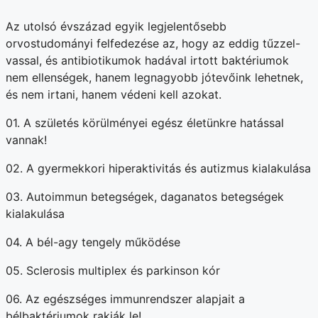
Az utolsó évszázad egyik legjelentősebb
orvostudományi felfedezése az, hogy az eddig tűzzel-
vassal, és antibiotikumok hadával irtott baktériumok
nem ellenségek, hanem legnagyobb jótevőink lehetnek,
és nem irtani, hanem védeni kell azokat.
01. A születés körülményei egész életünkre hatással
vannak!
02. A gyermekkori hiperaktivitás és autizmus kialakulása
03. Autoimmun betegségek, daganatos betegségek
kialakulása
04. A bél-agy tengely működése
05. Sclerosis multiplex és parkinson kór
06. Az egészséges immunrendszer alapjait a
bélbaktériumok rakják le!