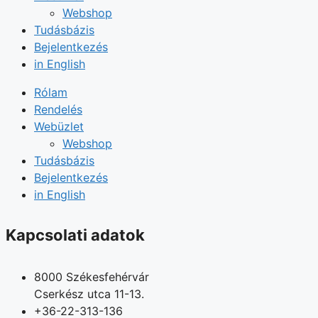
Webshop
Tudásbázis
Bejelentkezés
in English
Rólam
Rendelés
Webüzlet
Webshop
Tudásbázis
Bejelentkezés
in English
Kapcsolati adatok
8000 Székesfehérvár
Cserkész utca 11-13.
+36-22-313-136