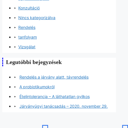
Konzultáció
Nincs kategorizálva
Rendelés
tanfolyam
Vizsgálat
Legutóbbi bejegyzések
Rendelés a járvány alatt, távrendelés
A probiotikumokról
Ételintolerancia – A láthatatlan gyilkos
Járványügyi tanácsadás – 2020. november 29.