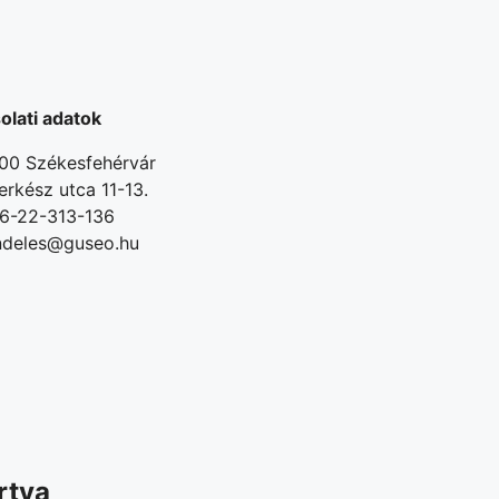
olati adatok
00 Székesfehérvár
erkész utca 11-13.
6-22-313-136
ndeles@guseo.hu
rtva