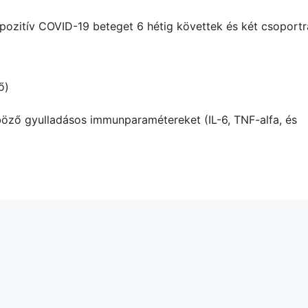
pozitív COVID-19 beteget 6 hétig követtek és két csoportr
ő)
böző gyulladásos immunparamétereket (IL-6, TNF-alfa, és