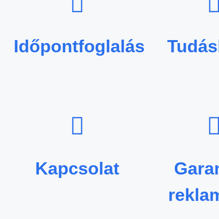
Időpontfoglalás
Tudás
Kapcsolat
Garan
rekla