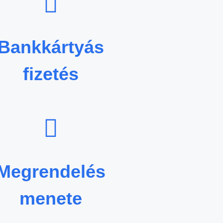
Bankkártyás
fizetés
Megrendelés
menete