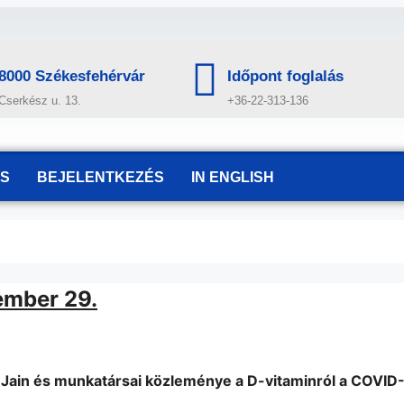
8000 Székesfehérvár
Időpont foglalás
Cserkész u. 13.
+36-22-313-136
IS
BEJELENTKEZÉS
IN ENGLISH
ember 29.
. Jain és munkatársai közleménye a D-vitaminról a COVID