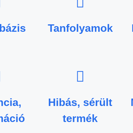
bázis
Tanfolyamok
cia,
Hibás, sérült
máció
termék