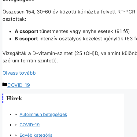
Összesen 154, 30-60 év közötti kórházba felvett RT-PCR 
osztottak:
A csoport
tünetmentes vagy enyhe esetek (91 fő)
B csoport
intenzív osztályos kezelést igénylők (63 f
Vizsgálták a D-vitamin-szintet (25 (OH)D, valamint külön
szérum ferritin szintet)).
Olvass tovább
COVID-19
Hírek
Autoimmun betegségek
COVID-19
Egyéb kategória