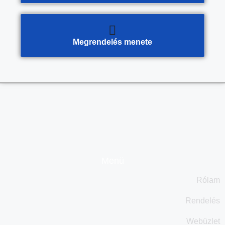
Megrendelés menete
Menü
Rólam
Rendelés
Webüzlet