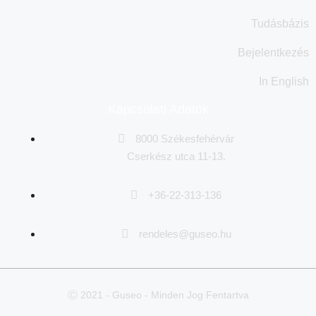
Tudásbázis
Bejelentkezés
In English
Kapcsolati Adatok
8000 Székesfehérvár
Cserkész utca 11-13.
+36-22-313-136
rendeles@guseo.hu
Ⓒ 2021 - Guseo - Minden Jog Fentartva