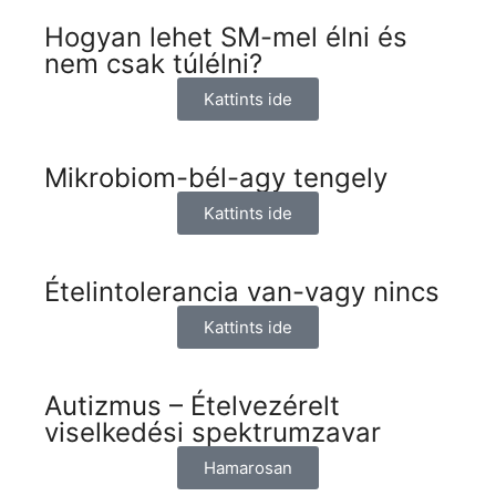
Hogyan lehet SM-mel élni és
nem csak túlélni?
Kattints ide
Mikrobiom-bél-agy tengely
Kattints ide
Ételintolerancia van-vagy nincs
Kattints ide
Autizmus – Ételvezérelt
viselkedési spektrumzavar
Hamarosan