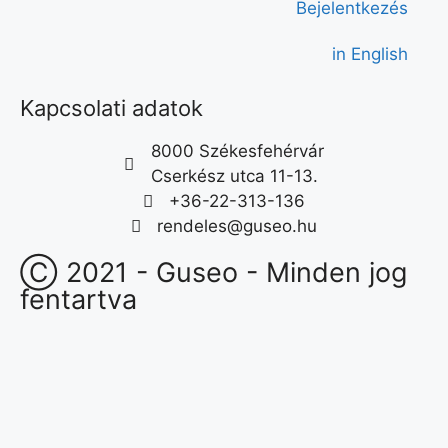
Bejelentkezés
in English
Kapcsolati adatok
8000 Székesfehérvár
Cserkész utca 11-13.
+36-22-313-136
rendeles@guseo.hu
Ⓒ 2021 - Guseo - Minden jog
fentartva