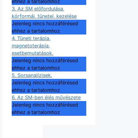
ehhez a tartalomhoz
3. Az SM előfordulása,
kórformái, tünetei, kezelése
Jelenleg nincs hozzáférésed
ehhez a tartalomhoz
4. Tüneti terápia,
magnetoterápia,
esetbemutatások.
Jelenleg nincs hozzáférésed
ehhez a tartalomhoz
5. Sorsanalízisek.
Jelenleg nincs hozzáférésed
ehhez a tartalomhoz
6. Az SM-ben élés művészete
Jelenleg nincs hozzáférésed
ehhez a tartalomhoz