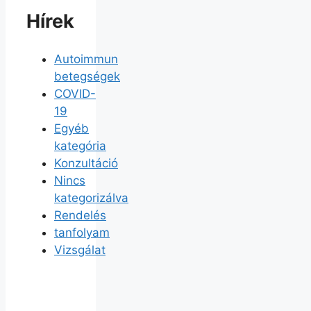
Hírek
Autoimmun
betegségek
COVID-
19
Egyéb
kategória
Konzultáció
Nincs
kategorizálva
Rendelés
tanfolyam
Vizsgálat