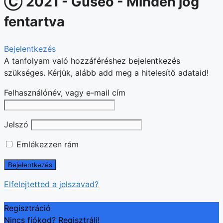
Ⓒ 2021 - Guseo - Minden jog
fentartva
Bejelentkezés
A tanfolyam való hozzáféréshez bejelentkezés
szükséges. Kérjük, alább add meg a hitelesítő adataid!
Felhasználónév, vagy e-mail cím
Jelszó
Emlékezzen rám
Elfelejtetted a jelszavad?
Regisztráció
Nincs fiókod? Regisztrálj!