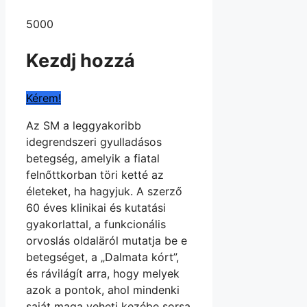
5000
Kezdj hozzá
Kérem!
Az SM a leggyakoribb
idegrendszeri gyulladásos
betegség, amelyik a fiatal
felnőttkorban töri ketté az
életeket, ha hagyjuk. A szerző
60 éves klinikai és kutatási
gyakorlattal, a funkcionális
orvoslás oldaläról mutatja be e
betegséget, a „Dalmata kórt”,
és rávilágít arra, hogy melyek
azok a pontok, ahol mindenki
saját maga veheti kezébe sorsa