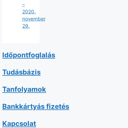
–
2020.
november
29.
Időpontfoglalás
Tudásbázis
Tanfolyamok
Bankkártyás fizetés
Kapcsolat