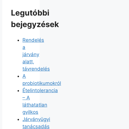
Legutóbbi
bejegyzések
Rendelés
a
járvány
alatt,
távrendelés
A
probiotikumokról
Ételintolerancia
– A
láthatatlan
gyilkos
Járványügyi
tanácsadás