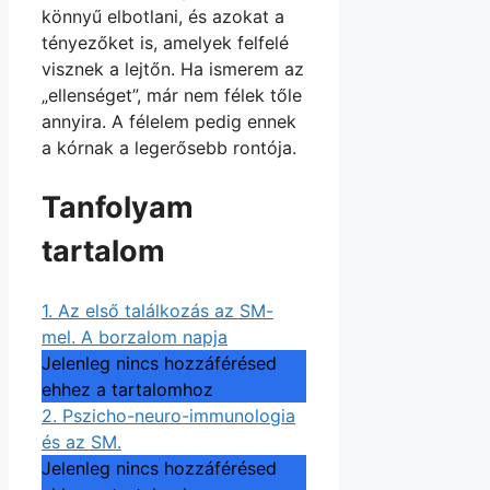
könnyű elbotlani, és azokat a
tényezőket is, amelyek felfelé
visznek a lejtőn. Ha ismerem az
„ellenséget”, már nem félek tőle
annyira. A félelem pedig ennek
a kórnak a legerősebb rontója.
Tanfolyam
tartalom
1. Az első találkozás az SM-
mel. A borzalom napja
Jelenleg nincs hozzáférésed
ehhez a tartalomhoz
2. Pszicho-neuro-immunologia
és az SM.
Jelenleg nincs hozzáférésed