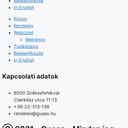
Bejelentkezés
in English
Rólam
Rendelés
Webüzlet
Webshop
Tudásbázis
Bejelentkezés
in English
Kapcsolati adatok
8000 Székesfehérvár
Cserkész utca 11-13.
+36-22-313-136
rendeles@guseo.hu