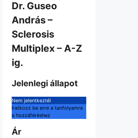
Dr. Guseo
András –
Sclerosis
Multiplex – A-Z
ig.
Jelenlegi állapot
Nem jelentkeztél
Iratkozz be erre a tanfolyamra
a hozzáféréshez
Ár